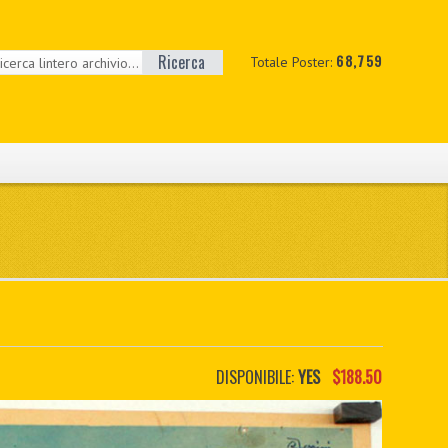
Ricerca
68,759
Totale Poster:
DISPONIBILE:
YES
$188.50