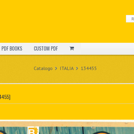
PDF BOOKS
CUSTOM PDF
Catalogo
ITALIA
134455
4455]