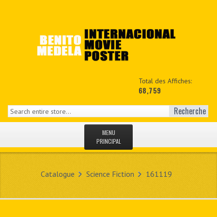
Total des Affiches:
68,759
Recherche
MENU
PRINCIPAL
ACCUEIL
Catalogue
Science Fiction
161119
NEWS
MON COPTE