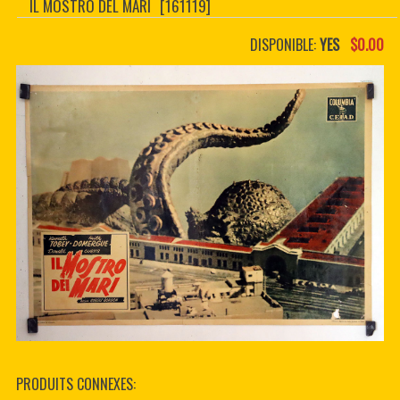
IL MOSTRO DEL MARI
[161119]
CONTACTER
PDF BOOKS
DISPONIBLE:
YES
$0.00
CUSTOM PDF
PRODUITS CONNEXES: