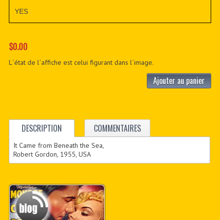
YES
$0.00
L´état de l´affiche est celui figurant dans l´image.
Ajouter au panier
DESCRIPTION
COMMENTAIRES
It Came from Beneath the Sea,
Robert Gordon, 1955, USA