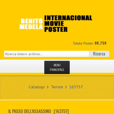
68,759
Totale Poster:
Ricerca
MENU
PRINCIPALE
HOME
Catalogo
Terrore
163757
NUOVI
IL MIO CONTO
IL PASSO DELL’ASSASSINO
[163757]
CONTATTO