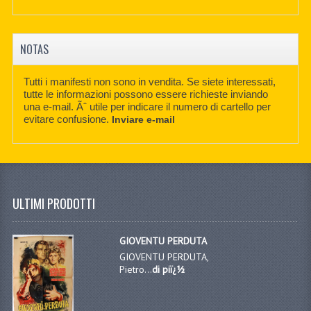
NOTAS
Tutti i manifesti non sono in vendita. Se siete interessati,
tutte le informazioni possono essere richieste inviando
una e-mail. Ãˆ utile per indicare il numero di cartello per
evitare confusione.
Inviare e-mail
ULTIMI PRODOTTI
GIOVENTU PERDUTA
GIOVENTU PERDUTA,
Pietro...
di piï¿½