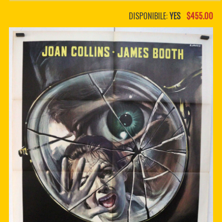
PDF BOOKS
DISPONIBILE:
YES
$455.00
CUSTOM PDF