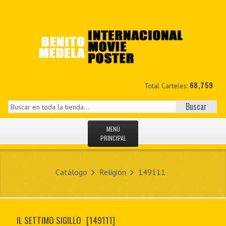
68,759
Total Carteles:
Buscar
MENÚ
PRINCIPAL
INICIO
Catálogo
Religión
149111
NOVEDADES
MIS DATOS
IL SETTIMO SIGILLO
[149111]
CONTACTO