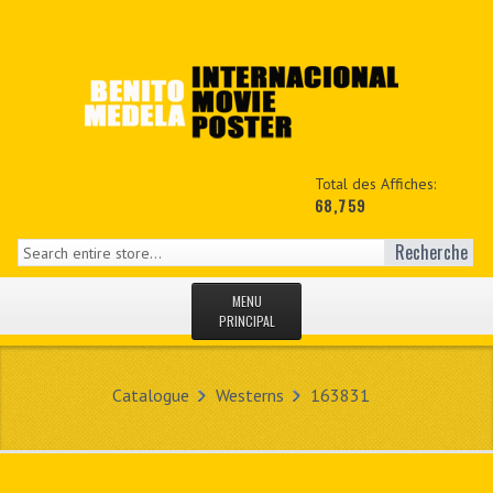
Total des Affiches:
68,759
Recherche
MENU
PRINCIPAL
ACCUEIL
Catalogue
Westerns
163831
NEWS
MON COPTE