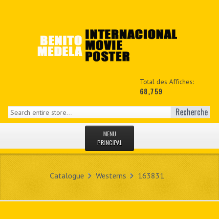
Total des Affiches:
68,759
Recherche
MENU
PRINCIPAL
ACCUEIL
Catalogue
Westerns
163831
NEWS
MON COPTE