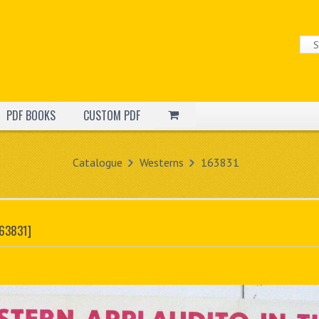
PDF BOOKS
CUSTOM PDF
Catalogue
Westerns
163831
63831]