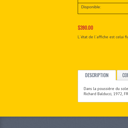
Disponible:
$390.00
L´état de l´affiche est celui 
DESCRIPTION
CO
Dans la poussière du solei
Richard Balducci, 1972, 