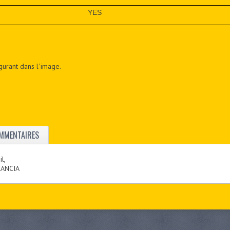
YES
figurant dans l´image.
MMENTAIRES
l,
FRANCIA