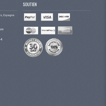
SOUTIEN
ges, Espagne
com
44