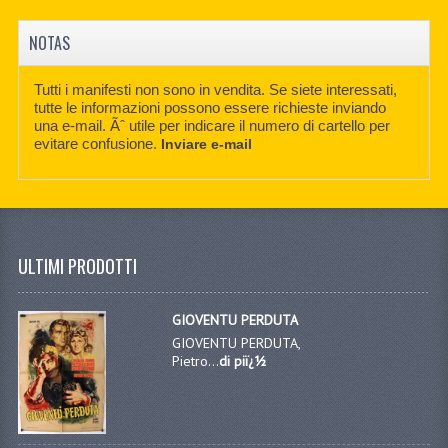
NOTAS
Tutti i manifesti non sono in vendita. Se siete interessati,
tutte le informazioni possono essere richieste inviando
una e-mail. Ãˆ utile per indicare il numero di cartello per
evitare confusione.
Inviare e-mail
ULTIMI PRODOTTI
GIOVENTU PERDUTA
GIOVENTU PERDUTA,
Pietro...
di piï¿½