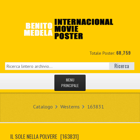
68,759
Totale Poster:
Ricerca
MENU
PRINCIPALE
HOME
Catalogo
Westerns
163831
NUOVI
IL MIO CONTO
IL SOLE NELLA POLVERE
[163831]
CONTATTO