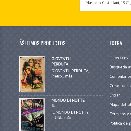
Massimo Castellani, 1971,
ÃŠLTIMOS PRODUCTOS
EXTRA
Especiales
GIOVENTU
PERDUTA
Búsqueda a
GIOVENTU PERDUTA,
Pietro...
más
Comentario
Crear cuent
Entrar
MONDO DI NOTTE,
Mapa del si
IL
IL MONDO DI NOTTE,
Términos y 
LUIGI...
más
Política de 