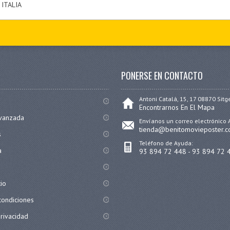
 ITALIA
PONERSE EN CONTACTO
Antoni Catalá, 15, 17 08870 Sitg
Encontrarnos En El Mapa
vanzada
Envíanos un correo electrónico 
tienda@benitomovieposter.
s
Teléfono de Ayuda:
a
93 894 72 448 - 93 894 72 
tio
condiciones
privacidad