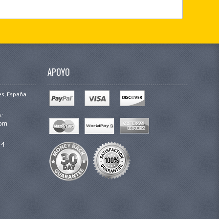
APOYO
es, España
A:
com
44