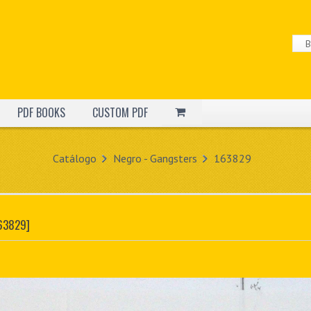
PDF BOOKS
CUSTOM PDF
Catálogo
Negro - Gangsters
163829
63829]