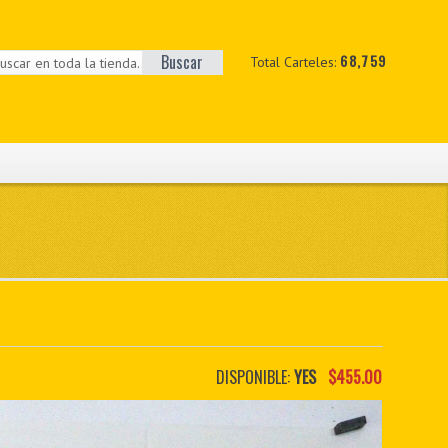
Buscar
68,759
Total Carteles:
DISPONIBLE:
YES
$455.00