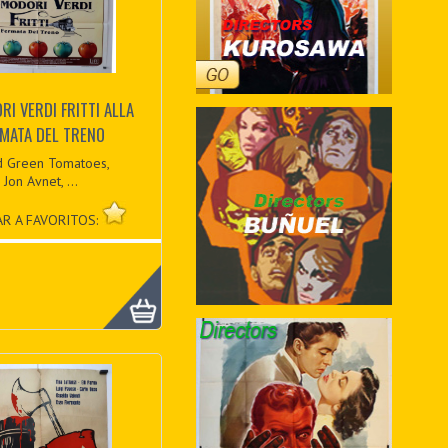
I VERDI FRITTI ALLA
MATA DEL TRENO
d Green Tomatoes,
Jon Avnet, ...
R A FAVORITOS: