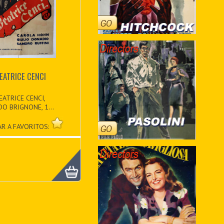
EATRICE CENCI
EATRICE CENCI,
DO BRIGNONE, 1...
R A FAVORITOS: