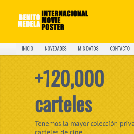
INICIO
NOVEDADES
MIS DATOS
CONTACTO
Crea tus PDFs
personalizado
Construye un pdf único con las 
de tus carteles favoritos.