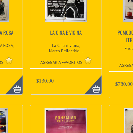
NA ROSA
LA CINA E VICINA
POMODOR
FER
A ROSA,
La Cina è vicina,
Frie
Marco Bellocchio...
OS:
AGREGAR A FAVORITOS:
AGREGA
$130.00
$780.00