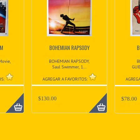
LM
BOHEMIAN RAPSODY
B
Movie,
BOHEMIAN RAPSODY,
B
Saul Swimmer, 1...
GUI
OS:
AGREGAR A FAVORITOS:
AGREGA
$130.00
$78.00