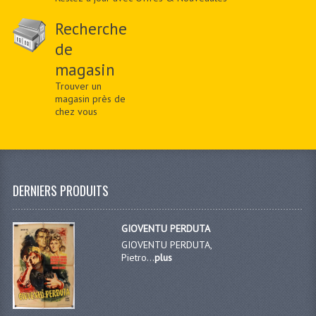
Recherche
de
magasin
Trouver un
magasin près de
chez vous
DERNIERS PRODUITS
GIOVENTU PERDUTA
GIOVENTU PERDUTA,
Pietro...
plus