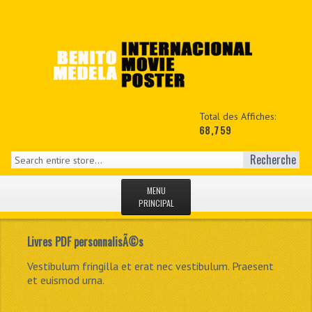
Total des Affiches:
68,759
Recherche
MENU
PRINCIPAL
ACCUEIL
Livres PDF personnalisÃ©s
NEWS
In neque nisl, consectetur at metus at, fringilla
Vestibulum fringilla et erat nec vestibulum. Praesent
Phasellus pulvinar accumsan dolor in consectetur.
Cras ut diam a nisl volutpat porttitor at ut lorem.
placerat sapien.
et euismod urna.
MON COPTE