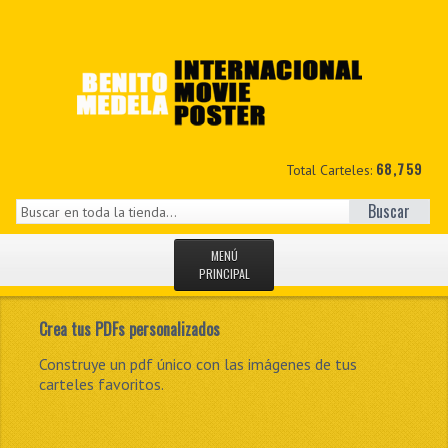
68,759
Total Carteles:
Buscar
MENÚ
PRINCIPAL
INICIO
Crea tus PDFs personalizados
NOVEDADES
Tenemos la mayor colección privada de carteles de
Construye un pdf único con las imágenes de tus
Selecciona tus carteles favoritos para.
In ultrices mi sed dui accumsan scelerisque. Nulla vitae
cine.
carteles favoritos.
faucibus justo.
MIS DATOS
CONTACTO