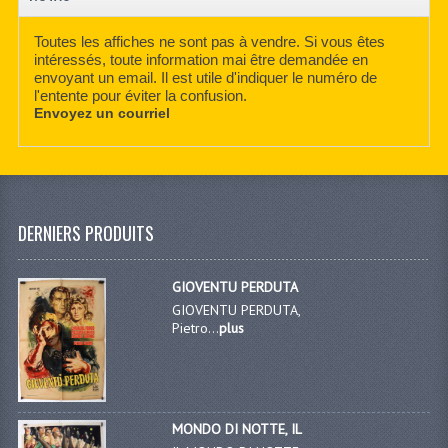
Toutes les affiches ne sont pas à vendre. Si vous êtes
intéressés, toute information mai être demandée en
envoyant un email. Il est utile d'indiquer le numéro de
l'entente pour éviter la confusion.
Envoyez un courriel
DERNIERS PRODUITS
GIOVENTU PERDUTA
GIOVENTU PERDUTA,
Pietro...
plus
MONDO DI NOTTE, IL