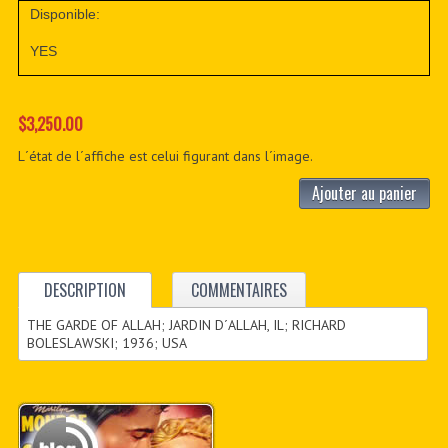
Disponible:
YES
$3,250.00
L´état de l´affiche est celui figurant dans l´image.
Ajouter au panier
DESCRIPTION
COMMENTAIRES
THE GARDE OF ALLAH; JARDIN D´ALLAH, IL; RICHARD
BOLESLAWSKI; 1936; USA