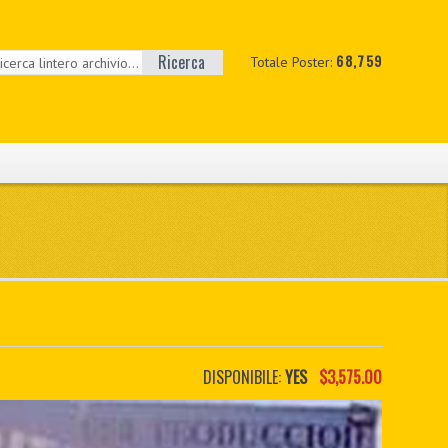
Ricerca
68,759
Totale Poster:
DISPONIBILE:
YES
$3,575.00