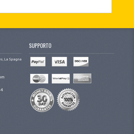
SUPPORTO
ges, La Spagna
com
44