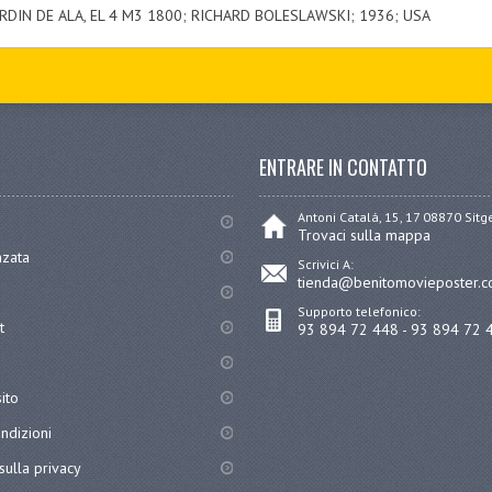
RDIN DE ALA, EL 4 M3 1800; RICHARD BOLESLAWSKI; 1936; USA
ENTRARE IN CONTATTO
Antoni Catalá, 15, 17 08870 Sit
Trovaci sulla mappa
nzata
Scrivici A:
tienda@benitomovieposter.
Supporto telefonico:
t
93 894 72 448 - 93 894 72 
ito
ndizioni
sulla privacy