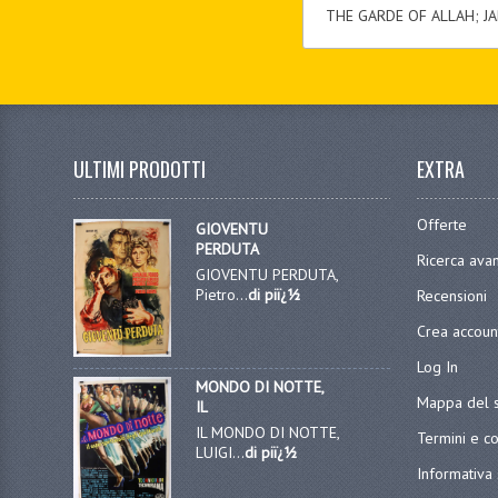
THE GARDE OF ALLAH; JA
ULTIMI PRODOTTI
EXTRA
Offerte
GIOVENTU
PERDUTA
Ricerca ava
GIOVENTU PERDUTA,
Pietro...
di piï¿½
Recensioni
Crea accoun
Log In
MONDO DI NOTTE,
Mappa del s
IL
IL MONDO DI NOTTE,
Termini e co
LUIGI...
di piï¿½
Informativa 