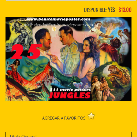
PDF BOOKS
DISPONIBLE:
YES
$13.00
CUSTOM PDF
AGREGAR A FAVORITOS:
Título Original: