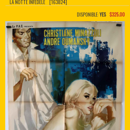
LA NOTTE INFEDELE
[163824]
CONTACTER
PDF BOOKS
DISPONIBLE:
YES
$325.00
CUSTOM PDF