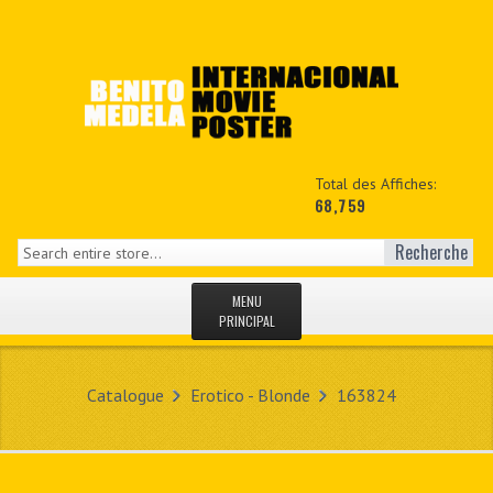
Total des Affiches:
68,759
Recherche
MENU
PRINCIPAL
ACCUEIL
Catalogue
Erotico - Blonde
163824
NEWS
MON COPTE