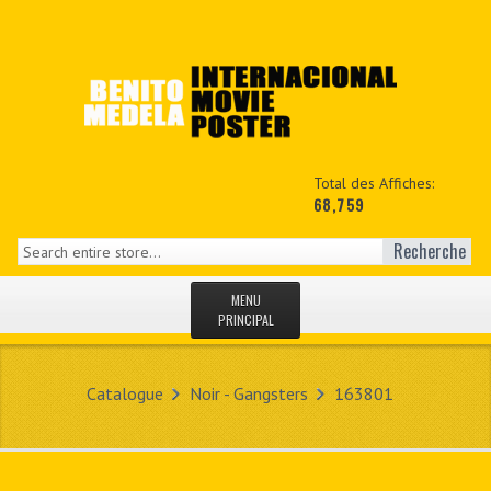
Total des Affiches:
68,759
Recherche
MENU
PRINCIPAL
ACCUEIL
Catalogue
Noir - Gangsters
163801
NEWS
MON COPTE