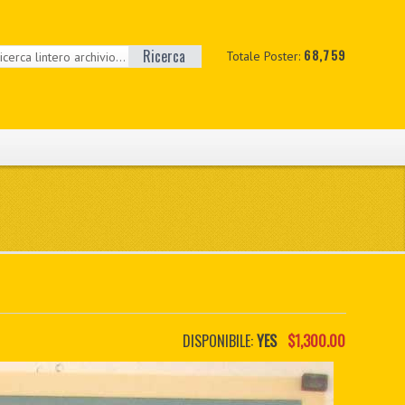
Ricerca
68,759
Totale Poster:
DISPONIBILE:
YES
$1,300.00