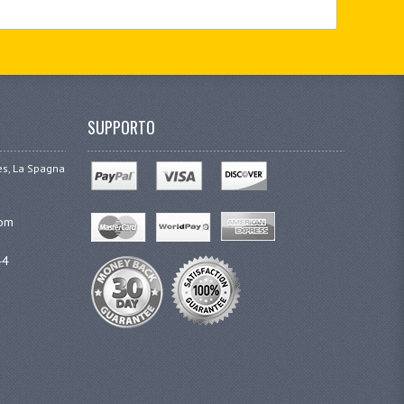
SUPPORTO
ges, La Spagna
com
44