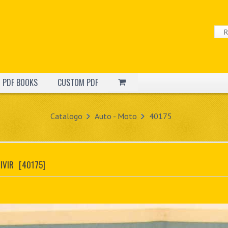
PDF BOOKS
CUSTOM PDF
Catalogo
Auto - Moto
40175
IVIR
[40175]