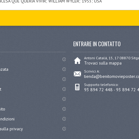
CESA QUE QUERIA VIVIR; WILLIAM WYLER; 1953; USA
ENTRARE IN CONTATTO
Antoni Catalá, 15, 17 08870 Sit
Trovaci sulla mappa
nzata
Scrivici A:
tienda@benitomovieposter.
Supporto telefonico:
t
93 894 72 448 - 93 894 72 
ito
ndizioni
sulla privacy