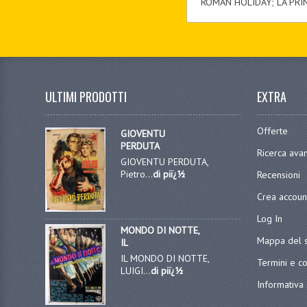
ROMAN HOLIDAY; LA PRIN
ULTIMI PRODOTTI
EXTRA
Offerte
GIOVENTU
PERDUTA
Ricerca ava
GIOVENTU PERDUTA,
Pietro...
di piï¿½
Recensioni
Crea accoun
Log In
MONDO DI NOTTE,
Mappa del s
IL
IL MONDO DI NOTTE,
Termini e co
LUIGI...
di piï¿½
Informativa 