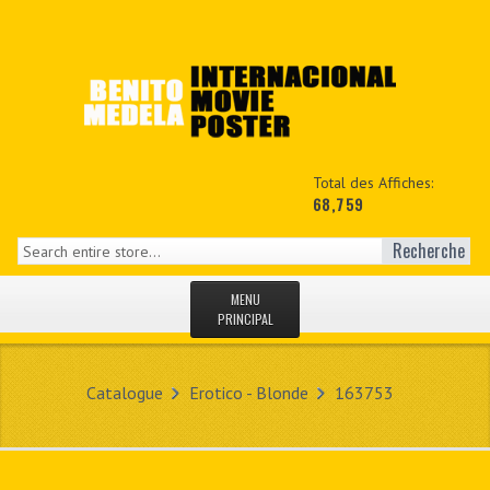
Total des Affiches:
68,759
Recherche
MENU
PRINCIPAL
ACCUEIL
Catalogue
Erotico - Blonde
163753
NEWS
MON COPTE