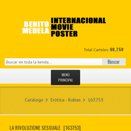
68,759
Total Carteles:
Buscar
MENÚ
PRINCIPAL
INICIO
Catálogo
Erótica - Rubias
163753
NOVEDADES
MIS DATOS
LA RIVOLUZIONE SESSUALE
[163753]
CONTACTO