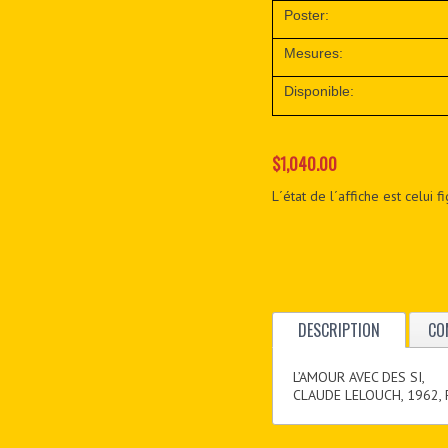
Poster:
Mesures:
Disponible:
$1,040.00
L´état de l´affiche est celui 
DESCRIPTION
CO
L’AMOUR AVEC DES SI,
CLAUDE LELOUCH, 1962,