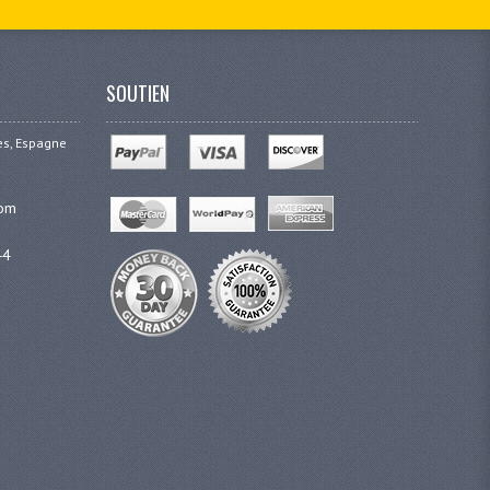
SOUTIEN
ges, Espagne
com
44