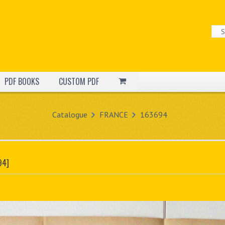
PDF BOOKS
CUSTOM PDF
Catalogue
FRANCE
163694
94]