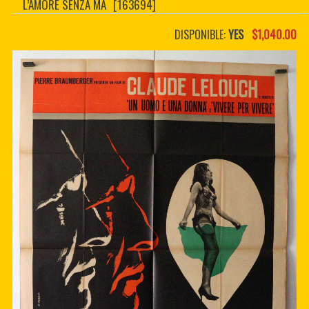
L’AMORE SENZA MA
[163694]
CONTACTER
PDF BOOKS
DISPONIBLE:
YES
$1,040.00
CUSTOM PDF