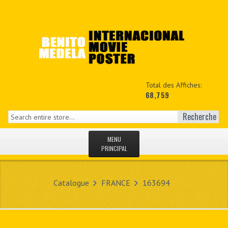
Total des Affiches:
68,759
Recherche
MENU
PRINCIPAL
ACCUEIL
Catalogue
FRANCE
163694
NEWS
MON COPTE