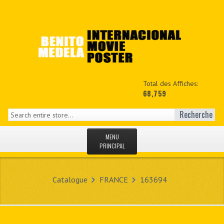
Total des Affiches:
68,759
Recherche
MENU
PRINCIPAL
ACCUEIL
Catalogue
FRANCE
163694
NEWS
MON COPTE