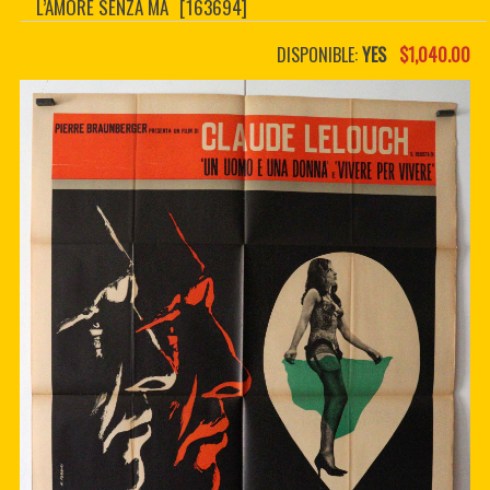
L’AMORE SENZA MA
[163694]
CONTACTER
PDF BOOKS
DISPONIBLE:
YES
$1,040.00
CUSTOM PDF