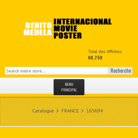
Total des Affiches:
68,759
Recherche
MENU
PRINCIPAL
ACCUEIL
Catalogue
FRANCE
163694
NEWS
MON COPTE