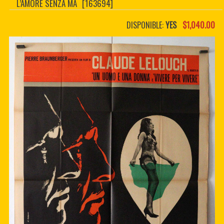
L’AMORE SENZA MA
[163694]
CONTACTER
PDF BOOKS
DISPONIBLE:
YES
$1,040.00
CUSTOM PDF