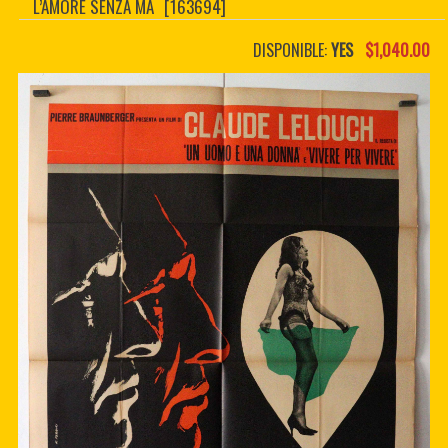
L’AMORE SENZA MA
[163694]
CONTACTER
PDF BOOKS
DISPONIBLE:
YES
$1,040.00
CUSTOM PDF