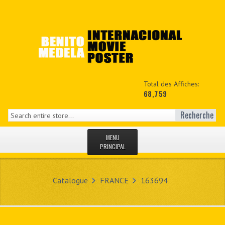
Total des Affiches:
68,759
Recherche
MENU
PRINCIPAL
ACCUEIL
Catalogue
FRANCE
163694
NEWS
MON COPTE