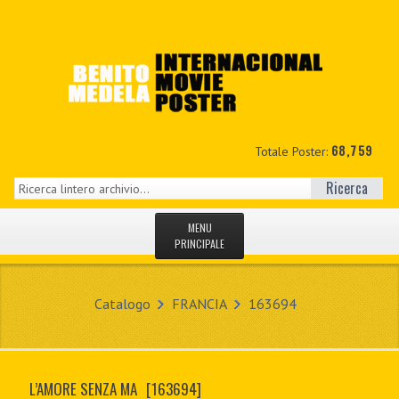
68,759
Totale Poster:
Ricerca
MENU
PRINCIPALE
HOME
Catalogo
FRANCIA
163694
NUOVI
IL MIO CONTO
L’AMORE SENZA MA
[163694]
CONTATTO