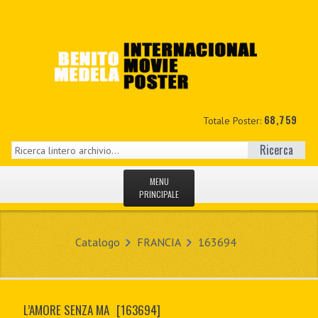
68,759
Totale Poster:
Ricerca
MENU
PRINCIPALE
HOME
Catalogo
FRANCIA
163694
NUOVI
IL MIO CONTO
L’AMORE SENZA MA
[163694]
CONTATTO