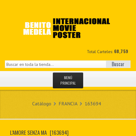
68,759
Total Carteles:
Buscar
MENÚ
PRINCIPAL
INICIO
Catálogo
FRANCIA
163694
NOVEDADES
MIS DATOS
L’AMORE SENZA MA
[163694]
CONTACTO