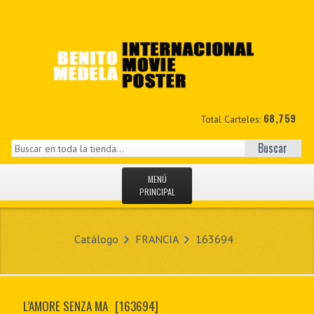
68,759
Total Carteles:
Buscar
MENÚ
PRINCIPAL
INICIO
Catálogo
FRANCIA
163694
NOVEDADES
MIS DATOS
L’AMORE SENZA MA
[163694]
CONTACTO