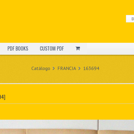
PDF BOOKS
CUSTOM PDF
Catálogo
FRANCIA
163694
94]