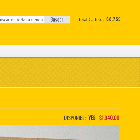
Buscar
68,759
Total Carteles:
DISPONIBLE:
YES
$1,040.00