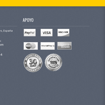
APOYO
es, España
A:
com
44