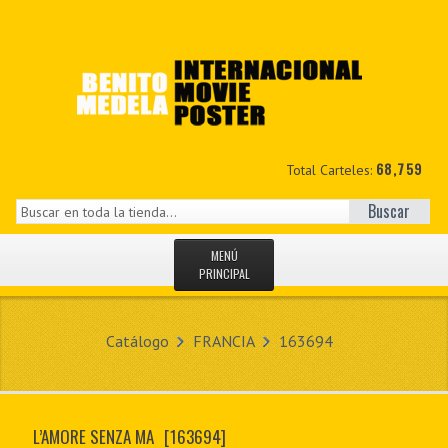
68,759
Total Carteles:
Buscar
MENÚ
PRINCIPAL
INICIO
Catálogo
FRANCIA
163694
NOVEDADES
MIS DATOS
L’AMORE SENZA MA
[163694]
CONTACTO