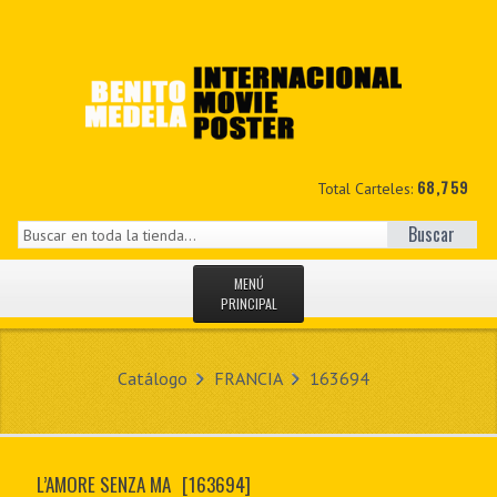
68,759
Total Carteles:
Buscar
MENÚ
PRINCIPAL
INICIO
Catálogo
FRANCIA
163694
NOVEDADES
MIS DATOS
L’AMORE SENZA MA
[163694]
CONTACTO