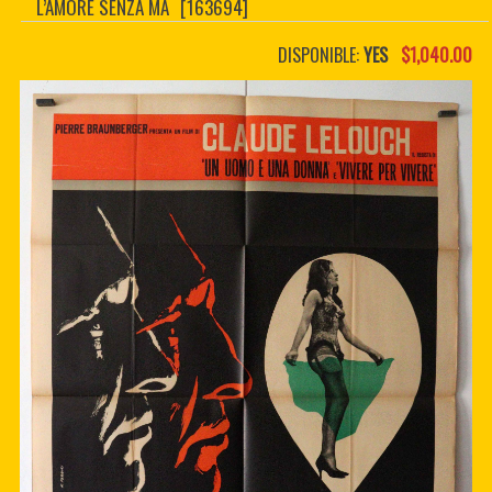
L’AMORE SENZA MA
[163694]
CONTACTER
PDF BOOKS
DISPONIBLE:
YES
$1,040.00
CUSTOM PDF