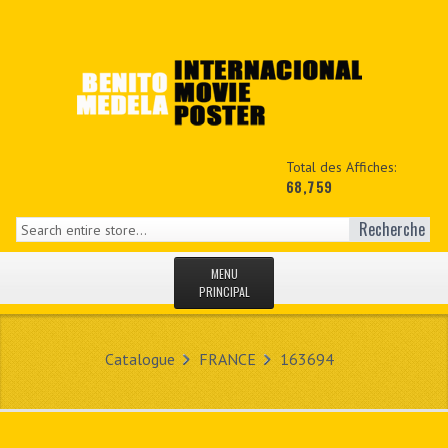
Total des Affiches:
68,759
Recherche
MENU
PRINCIPAL
ACCUEIL
Catalogue
FRANCE
163694
NEWS
MON COPTE