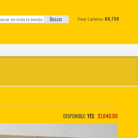
Buscar
68,759
Total Carteles:
DISPONIBLE:
YES
$1,040.00