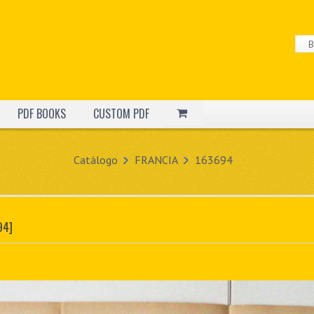
PDF BOOKS
CUSTOM PDF
Catálogo
FRANCIA
163694
94]