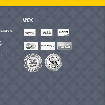
APOYO
es, España
A:
com
44