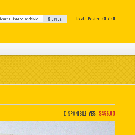
Ricerca
68,759
Totale Poster:
DISPONIBILE:
YES
$455.00