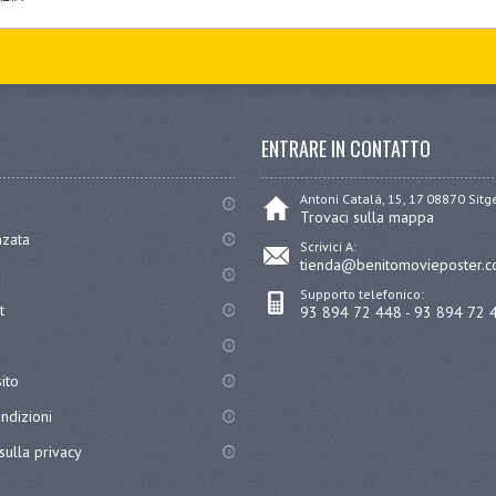
ENTRARE IN CONTATTO
Antoni Catalá, 15, 17 08870 Sit
Trovaci sulla mappa
nzata
Scrivici A:
tienda@benitomovieposter.
Supporto telefonico:
t
93 894 72 448 - 93 894 72 
ito
ndizioni
sulla privacy