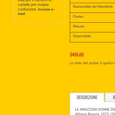
cartello per evitare
Nazionalità del Manifesti:
confusione.
Inviare e-
mail
Poster:
Misure:
Disponibile:
$455.00
Lo stato del poster è quello 
DESCRIZIONE
R
LE AMAZZONI DONNE D’A
Alfonso Brescia, 1973, IT