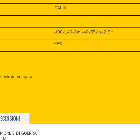
ITALIA
-100x140-Cm.-40x55-In.-2 SH.
YES
mostrato in figura.
ECENSIONI
MORE E DI GUERRA,
ALIA