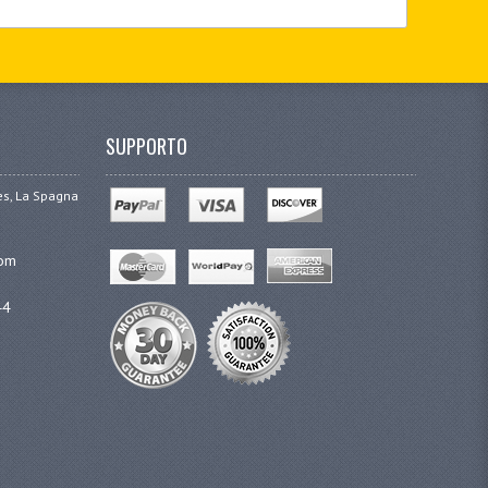
SUPPORTO
ges, La Spagna
com
44