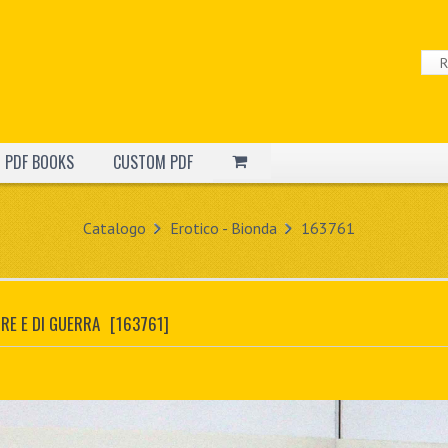
PDF BOOKS
CUSTOM PDF
Catalogo
Erotico - Bionda
163761
RE E DI GUERRA
[163761]