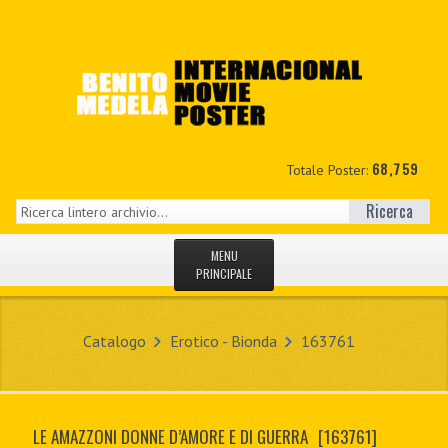
68,759
Totale Poster:
Ricerca
MENU
PRINCIPALE
HOME
Catalogo
Erotico - Bionda
163761
NUOVI
IL MIO CONTO
LE AMAZZONI DONNE D’AMORE E DI GUERRA
[163761]
CONTATTO