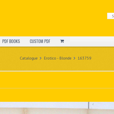
PDF BOOKS
CUSTOM PDF
Catalogue
Erotico - Blonde
163759