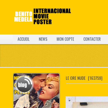
ACCUEIL
NEWS
MON COPTE
CONTACTER
LE ORE NUDE
[163759]