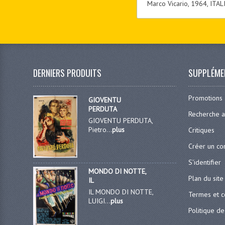
Marco Vicario, 1964, ITAL
DERNIERS PRODUITS
SUPPLÉME
Promotions
GIOVENTU
PERDUTA
Recherche 
GIOVENTU PERDUTA,
Pietro...
plus
Critiques
Créer un c
S'identifier
MONDO DI NOTTE,
Plan du site
IL
IL MONDO DI NOTTE,
Termes et c
LUIGI...
plus
Politique de