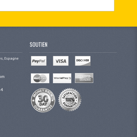
SOUTIEN
ges, Espagne
com
44