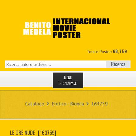
68,759
Totale Poster:
Ricerca
MENU
PRINCIPALE
HOME
Catalogo
Erotico - Bionda
163759
NUOVI
IL MIO CONTO
LE ORE NUDE
[163759]
CONTATTO