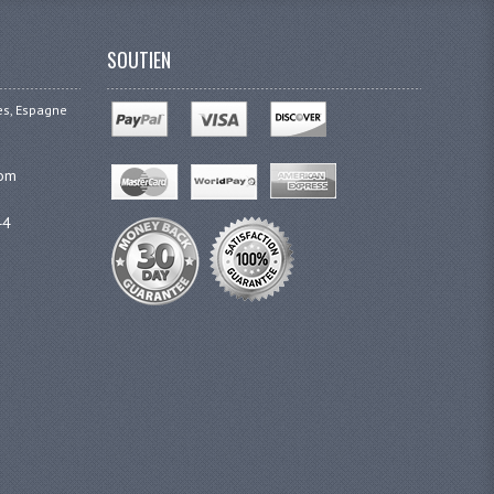
SOUTIEN
ges, Espagne
com
44