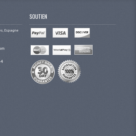
SOUTIEN
ges, Espagne
com
44