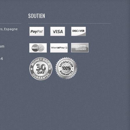
SOUTIEN
ges, Espagne
com
44