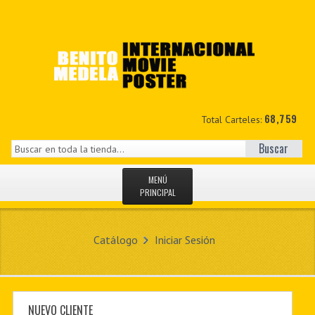
68,759
Total Carteles:
Buscar
MENÚ
PRINCIPAL
INICIO
Catálogo
Iniciar Sesión
NOVEDADES
MIS DATOS
CONTACTO
NUEVO CLIENTE