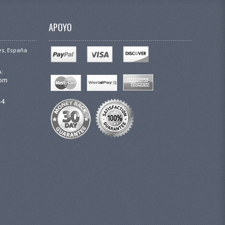
APOYO
es, España
A:
com
44