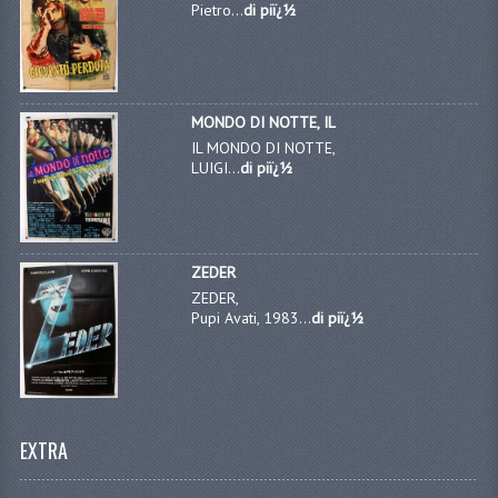
Pietro...
di piï¿½
MONDO DI NOTTE, IL
IL MONDO DI NOTTE,
LUIGI...
di piï¿½
ZEDER
ZEDER,
Pupi Avati, 1983...
di piï¿½
EXTRA