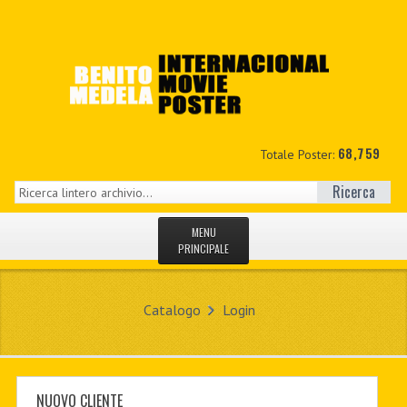
68,759
Totale Poster:
Ricerca
MENU
PRINCIPALE
HOME
Catalogo
Login
NUOVI
IL MIO CONTO
CONTATTO
NUOVO CLIENTE