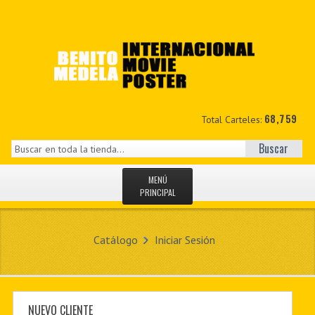
68,759
Total Carteles:
Buscar
MENÚ
PRINCIPAL
INICIO
Catálogo
Iniciar Sesión
NOVEDADES
MIS DATOS
CONTACTO
NUEVO CLIENTE