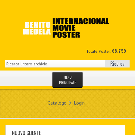
68,759
Totale Poster:
Ricerca
MENU
PRINCIPALE
HOME
Catalogo
Login
NUOVI
IL MIO CONTO
CONTATTO
NUOVO CLIENTE