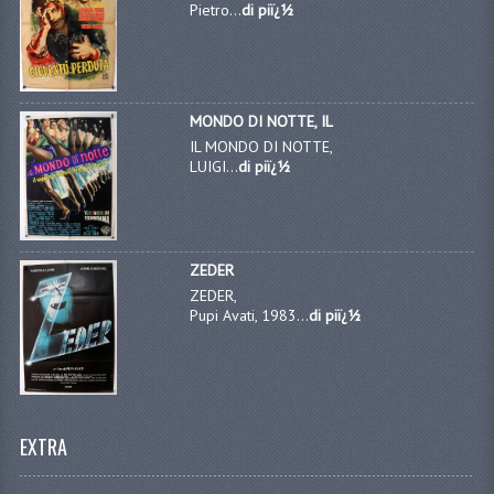
Pietro...
di piï¿½
MONDO DI NOTTE, IL
IL MONDO DI NOTTE,
LUIGI...
di piï¿½
ZEDER
ZEDER,
Pupi Avati, 1983...
di piï¿½
EXTRA