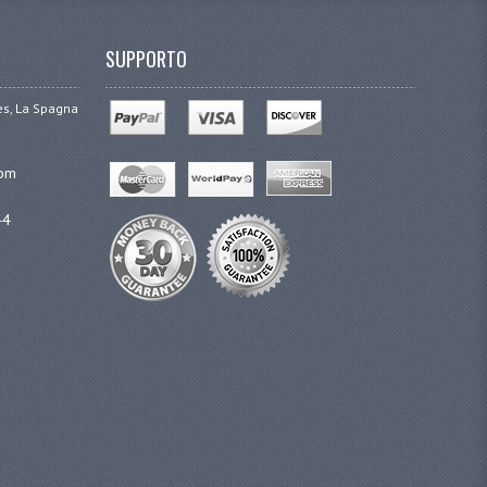
SUPPORTO
ges, La Spagna
com
44