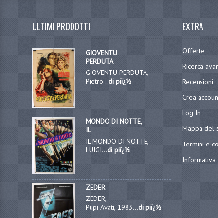
ULTIMI PRODOTTI
EXTRA
Offerte
GIOVENTU
PERDUTA
Ricerca ava
GIOVENTU PERDUTA,
Pietro...
di piï¿½
Recensioni
Crea accoun
Log In
MONDO DI NOTTE,
Mappa del s
IL
IL MONDO DI NOTTE,
Termini e co
LUIGI...
di piï¿½
Informativa 
ZEDER
ZEDER,
Pupi Avati, 1983...
di piï¿½