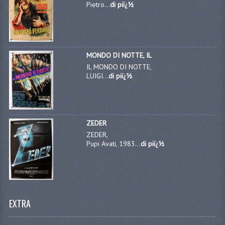
Pietro...
di piï¿½
MONDO DI NOTTE, IL
IL MONDO DI NOTTE,
LUIGI...
di piï¿½
ZEDER
ZEDER,
Pupi Avati, 1983...
di piï¿½
EXTRA