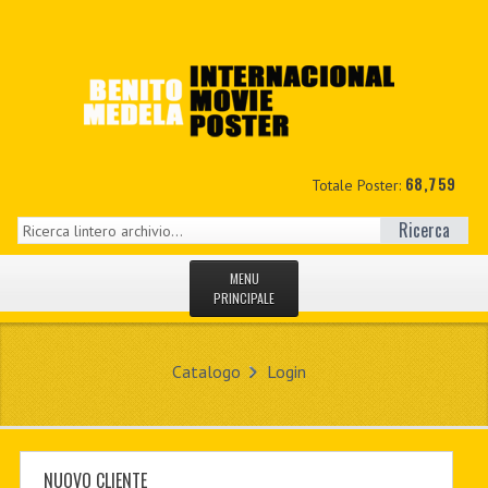
68,759
Totale Poster:
Ricerca
MENU
PRINCIPALE
HOME
Catalogo
Login
NUOVI
IL MIO CONTO
CONTATTO
NUOVO CLIENTE