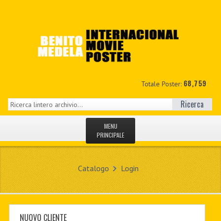
68,759
Totale Poster:
Ricerca
MENU
PRINCIPALE
HOME
Catalogo
Login
NUOVI
IL MIO CONTO
CONTATTO
NUOVO CLIENTE