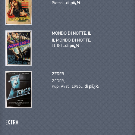
Pietro...
di piï¿½
MONDO DI NOTTE, IL
IL MONDO DI NOTTE,
LUIGI...
di piï¿½
ZEDER
ZEDER,
Pupi Avati, 1983...
di piï¿½
EXTRA