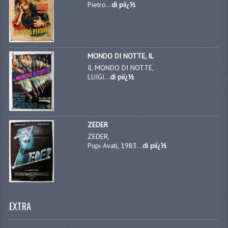
Pietro...
di piï¿½
MONDO DI NOTTE, IL
IL MONDO DI NOTTE,
LUIGI...
di piï¿½
ZEDER
ZEDER,
Pupi Avati, 1983...
di piï¿½
EXTRA