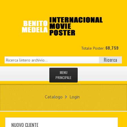
68,759
Totale Poster:
Ricerca
MENU
PRINCIPALE
HOME
Catalogo
Login
NUOVI
IL MIO CONTO
CONTATTO
NUOVO CLIENTE